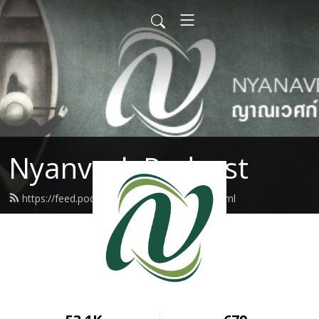
Nyanvesk Podcast
https://feed.podbean.com/nyanavesk/feed.xml