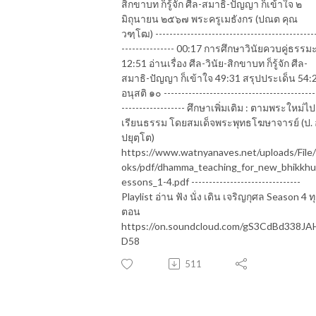
สิกขาบท ก็รู้จัก ศีล-สมาธิ-ปัญญา ก็เข้าใจ ๒
มิถุนายน ๒๕๖๗ พระครูเมธังกร (ปณต คุณ
วฑฺโฒ) ---------------------------------------------
--------------- 00:17 การศึกษาวินัยควบคู่ธรรม
12:51 อ่านเรื่อง ศีล-วินัย-สิกขาบท ก็รู้จัก ศีล-
สมาธิ-ปัญญา ก็เข้าใจ 49:31 สรุปประเด็น 54:
อนุสติ ๑๐ -------------------------------------------
------------------ ศึกษาเพิ่มเติม : ตามพระใหม่ไป
เรียนธรรม โดยสมเด็จพระพุทธโฆษาจารย์ (ป. 
ปยุตฺโต)
https://www.watnyanaves.net/uploads/File
oks/pdf/dhamma_teaching_for_new_bhikkhu
essons_1-4.pdf -------------------------------
Playlist อ่าน ฟัง นั่ง เดิน เจริญกุศล Season 4 ท
ตอน
https://on.soundcloud.com/gS3CdBd338JA
D58
511